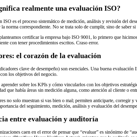
gnifica realmente una evaluación ISO?
 ISO es el proceso sistemático de medición, análisis y revisión del des
r la norma correspondiente. No se trata solo de cumplir, sino de saber 
lanteamos certificar la empresa bajo ISO 9001, lo primero que hicimos
iente con tener procedimientos escritos. Craso error.
ores: el corazón de la evaluación
dicadores clave de desempeño) son esenciales. Una buena evaluación IS
con los objetivos del negocio.
aprender sobre los KPIs y cómo vincularlos con los objetivos estratégi
dad que había áreas sin medición alguna, como atención al cliente o ent
es no solo muestran si vas bien o mal; permiten anticiparte, corregir y 
importancia del seguimiento, medición, análisis y evaluación del desemp
cia entre evaluación y auditoría
izaciones caen en el error de pensar que “evaluar” es sinónimo de “aud