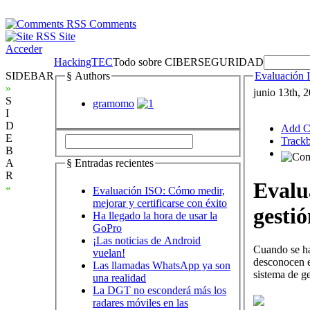
Comments
Site
Acceder
HackingTEC
Todo sobre CIBERSEGURIDAD
SIDEBAR
§ Authors
Evaluación I
»
junio 13th,
S
gramomo
I
D
Add 
E
Track
B
A
§ Entradas recientes
R
Evalu
«
Evaluación ISO: Cómo medir,
mejorar y certificarse con éxito
gesti
Ha llegado la hora de usar la
GoPro
¡Las noticias de Android
Cuando se ha
vuelan!
desconocen es
Las llamadas WhatsApp ya son
sistema de ge
una realidad
La DGT no esconderá más los
radares móviles en las