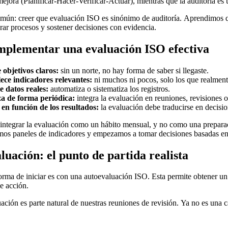
mejora (Planificar-Hacer-Verificar-Actuar), mientras que la auditoría es 
omún: creer que evaluación ISO es sinónimo de auditoría. Aprendimos qu
rar procesos y sostener decisiones con evidencia.
plementar una evaluación ISO efectiva
 objetivos claros:
sin un norte, no hay forma de saber si llegaste.
ece indicadores relevantes:
ni muchos ni pocos, solo los que realment
 datos reales:
automatiza o sistematiza los registros.
a de forma periódica:
integra la evaluación en reuniones, revisiones 
en función de los resultados:
la evaluación debe traducirse en decisio
 integrar la evaluación como un hábito mensual, y no como una preparaci
mos paneles de indicadores y empezamos a tomar decisiones basadas en 
luación: el punto de partida realista
rma de iniciar es con una autoevaluación ISO. Esta permite obtener un d
e acción.
uación es parte natural de nuestras reuniones de revisión. Ya no es una