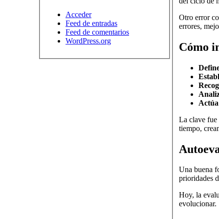
del ciclo de 
Acceder
Otro error c
Feed de entradas
errores, mejo
Feed de comentarios
WordPress.org
Cómo im
Define
Establ
Recoge
Analiz
Actúa 
La clave fue
tiempo, crea
Autoeva
Una buena fo
prioridades d
Hoy, la eval
evolucionar.