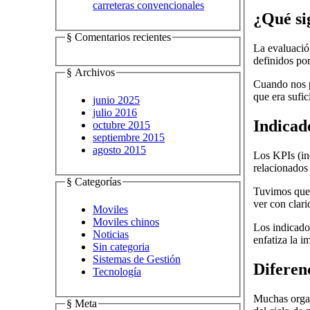
carreteras convencionales
¿Qué si
§ Comentarios recientes
La evaluación
definidos po
§ Archivos
Cuando nos p
que era sufic
junio 2025
julio 2016
Indicad
octubre 2015
septiembre 2015
agosto 2015
Los KPIs (in
relacionados 
§ Categorías
Tuvimos que 
ver con clari
Moviles
Moviles chinos
Los indicador
Noticias
enfatiza la 
Sin categoria
Sistemas de Gestión
Diferen
Tecnología
Muchas organ
§ Meta