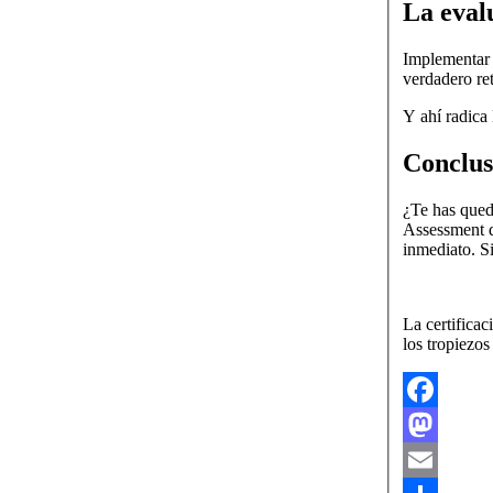
La eval
Implementar l
verdadero ret
Y ahí radica 
Conclusi
¿Te has qued
Assessment d
inmediato. Si
La certificac
los tropiezo
Facebook
Mastodon