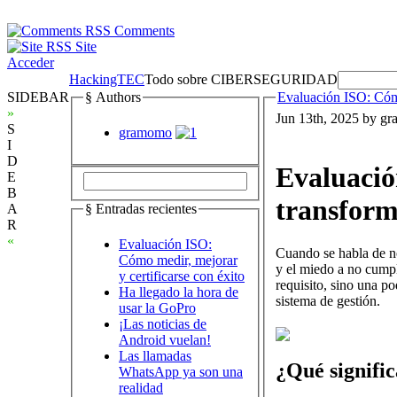
Comments
Site
Acceder
HackingTEC
Todo sobre CIBERSEGURIDAD
SIDEBAR
§ Authors
Evaluación ISO: Cómo
»
Jun 13th, 2025 by g
S
gramomo
I
D
Evaluació
E
B
transform
A
§ Entradas recientes
R
«
Evaluación ISO:
Cuando se habla de no
Cómo medir, mejorar
y el miedo a no cump
y certificarse con éxito
requisito, sino una po
Ha llegado la hora de
sistema de gestión.
usar la GoPro
¡Las noticias de
Android vuelan!
Las llamadas
¿Qué signifi
WhatsApp ya son una
realidad