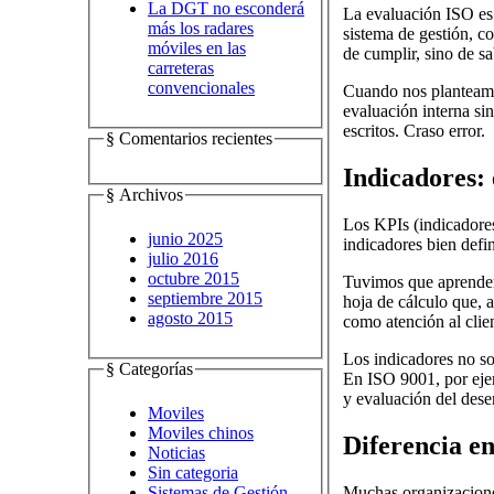
La DGT no esconderá
La evaluación ISO es 
más los radares
sistema de gestión, co
móviles en las
de cumplir, sino de s
carreteras
convencionales
Cuando nos planteamo
evaluación interna si
escritos. Craso error.
§ Comentarios recientes
Indicadores: 
§ Archivos
Los KPIs (indicadore
junio 2025
indicadores bien defi
julio 2016
octubre 2015
Tuvimos que aprender
septiembre 2015
hoja de cálculo que, 
agosto 2015
como atención al clie
Los indicadores no sol
§ Categorías
En ISO 9001, por ejem
y evaluación del des
Moviles
Moviles chinos
Diferencia en
Noticias
Sin categoria
Sistemas de Gestión
Muchas organizaciones