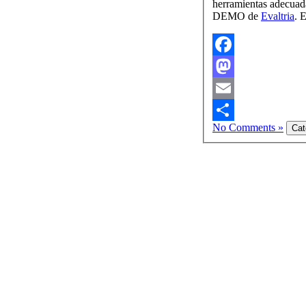
herramientas adecuada
DEMO de
Evaltria
. 
Facebook
Mastodon
Email
No Comments »
Compartir